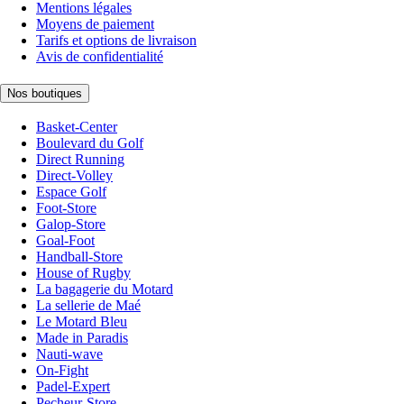
Mentions légales
Moyens de paiement
Tarifs et options de livraison
Avis de confidentialité
Nos boutiques
Basket-Center
Boulevard du Golf
Direct Running
Direct-Volley
Espace Golf
Foot-Store
Galop-Store
Goal-Foot
Handball-Store
House of Rugby
La bagagerie du Motard
La sellerie de Maé
Le Motard Bleu
Made in Paradis
Nauti-wave
On-Fight
Padel-Expert
Pecheur-Store