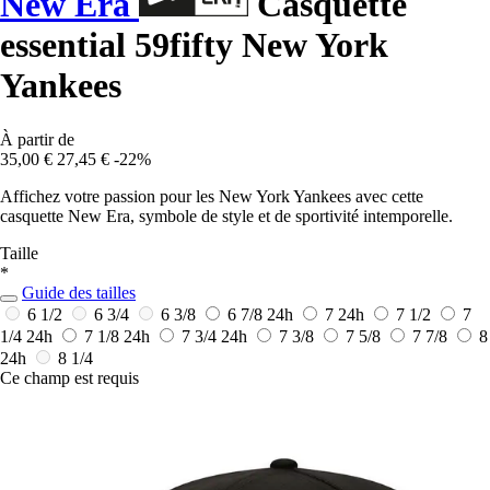
New Era
Casquette
essential 59fifty New York
Yankees
À partir de
35,00 €
27,45 €
-22%
Affichez votre passion pour les New York Yankees avec cette
casquette New Era, symbole de style et de sportivité intemporelle.
Taille
*
Guide des tailles
6 1/2
6 3/4
6 3/8
6 7/8
24h
7
24h
7 1/2
7
1/4
24h
7 1/8
24h
7 3/4
24h
7 3/8
7 5/8
7 7/8
8
24h
8 1/4
Ce champ est requis