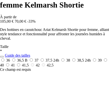
femme Kelmarsh Shortie
À partir de
105,00 €
70,00 €
-33%
Des bottines en caoutchouc Ariat Kelmarsh Shortie pour femme, alliant
style tendance et fonctionnalité pour affronter les journées humides à
cheval.
Taille
*
Guide des tailles
36
36,5 B
37
37,5
24h
38
38,5
24h
39
40
41
41,5
42
42,5
Ce champ est requis