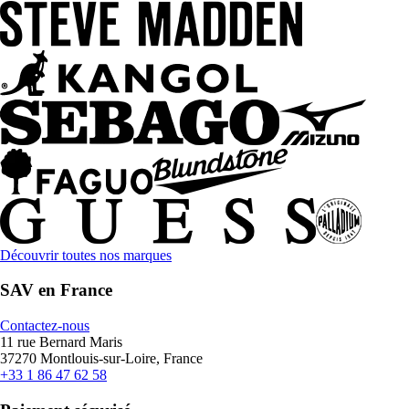
Découvrir toutes nos marques
SAV en France
Contactez-nous
11 rue Bernard Maris
37270 Montlouis-sur-Loire, France
+33 1 86 47 62 58