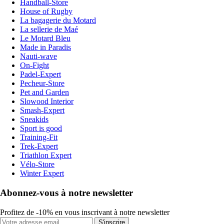
Handball-Store
House of Rugby
La bagagerie du Motard
La sellerie de Maé
Le Motard Bleu
Made in Paradis
Nauti-wave
On-Fight
Padel-Expert
Pecheur-Store
Pet and Garden
Slowood Interior
Smash-Expert
Sneakids
Sport is good
Training-Fit
Trek-Expert
Triathlon Expert
Vélo-Store
Winter Expert
Abonnez-vous à notre newsletter
Profitez de -10% en vous inscrivant à notre newsletter
S'inscrire