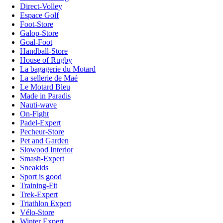
Direct-Volley
Espace Golf
Foot-Store
Galop-Store
Goal-Foot
Handball-Store
House of Rugby
La bagagerie du Motard
La sellerie de Maé
Le Motard Bleu
Made in Paradis
Nauti-wave
On-Fight
Padel-Expert
Pecheur-Store
Pet and Garden
Slowood Interior
Smash-Expert
Sneakids
Sport is good
Training-Fit
Trek-Expert
Triathlon Expert
Vélo-Store
Winter Expert