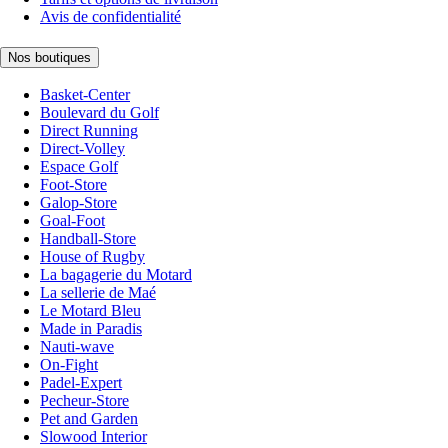
Avis de confidentialité
Nos boutiques
Basket-Center
Boulevard du Golf
Direct Running
Direct-Volley
Espace Golf
Foot-Store
Galop-Store
Goal-Foot
Handball-Store
House of Rugby
La bagagerie du Motard
La sellerie de Maé
Le Motard Bleu
Made in Paradis
Nauti-wave
On-Fight
Padel-Expert
Pecheur-Store
Pet and Garden
Slowood Interior