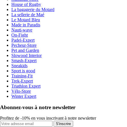
House of Rugby
La bagagerie du Motard
La sellerie de Maé
Le Motard Bleu
Made in Paradis
Nauti-wave
On-Fight
Padel-Expert
Pecheur-Store
Pet and Garden
Slowood Interior
Smash-Expert
Sneakids
Sport is good
Training-Fit
Trek-Expert
Triathlon Expert
Vélo-Store
Winter Expert
Abonnez-vous à notre newsletter
Profitez de -10% en vous inscrivant à notre newsletter
S'inscrire