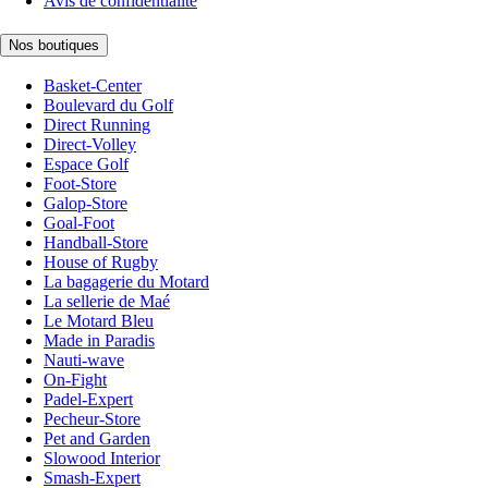
Avis de confidentialité
Nos boutiques
Basket-Center
Boulevard du Golf
Direct Running
Direct-Volley
Espace Golf
Foot-Store
Galop-Store
Goal-Foot
Handball-Store
House of Rugby
La bagagerie du Motard
La sellerie de Maé
Le Motard Bleu
Made in Paradis
Nauti-wave
On-Fight
Padel-Expert
Pecheur-Store
Pet and Garden
Slowood Interior
Smash-Expert