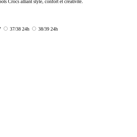
s Crocs alliant style, confort et créativité.
7
37/38
24h
38/39
24h