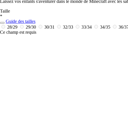
Laissez vos enfants s'aventurer dans le monde de Minecraft avec les sabot
Taille
*
Guide des tailles
28/29
29/30
30/31
32/33
33/34
34/35
36/3
Ce champ est requis