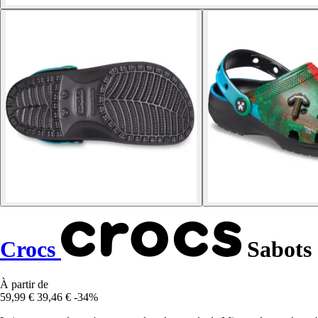
Crocs
Sabots 
À partir de
59,99 €
39,46 €
-34%