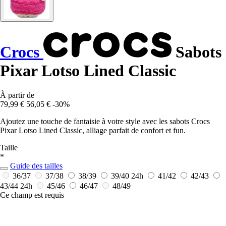
Crocs
Sabots
Pixar Lotso Lined Classic
À partir de
79,99 €
56,05 €
-30%
Ajoutez une touche de fantaisie à votre style avec les sabots Crocs
Pixar Lotso Lined Classic, alliage parfait de confort et fun.
Taille
*
Guide des tailles
36/37
37/38
38/39
39/40
24h
41/42
42/43
43/44
24h
45/46
46/47
48/49
Ce champ est requis