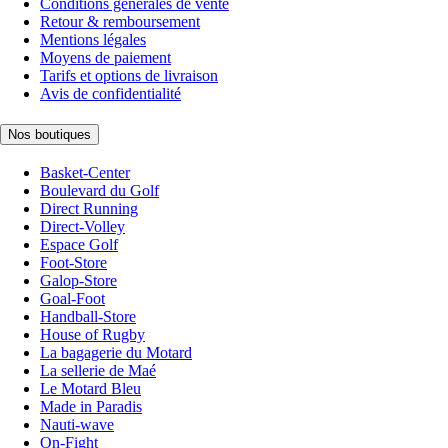
Conditions générales de vente
Retour & remboursement
Mentions légales
Moyens de paiement
Tarifs et options de livraison
Avis de confidentialité
Nos boutiques
Basket-Center
Boulevard du Golf
Direct Running
Direct-Volley
Espace Golf
Foot-Store
Galop-Store
Goal-Foot
Handball-Store
House of Rugby
La bagagerie du Motard
La sellerie de Maé
Le Motard Bleu
Made in Paradis
Nauti-wave
On-Fight