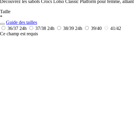
Découvrez les sabots Crocs Lotso Classic Platform pour femme, alliant 
Taille
*
Guide des tailles
36/37
24h
37/38
24h
38/39
24h
39/40
41/42
Ce champ est requis