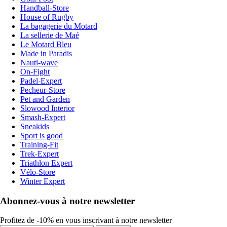
Handball-Store
House of Rugby
La bagagerie du Motard
La sellerie de Maé
Le Motard Bleu
Made in Paradis
Nauti-wave
On-Fight
Padel-Expert
Pecheur-Store
Pet and Garden
Slowood Interior
Smash-Expert
Sneakids
Sport is good
Training-Fit
Trek-Expert
Triathlon Expert
Vélo-Store
Winter Expert
Abonnez-vous à notre newsletter
Profitez de -10% en vous inscrivant à notre newsletter