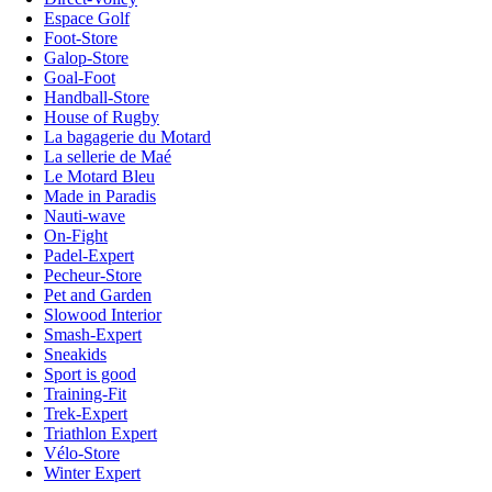
Espace Golf
Foot-Store
Galop-Store
Goal-Foot
Handball-Store
House of Rugby
La bagagerie du Motard
La sellerie de Maé
Le Motard Bleu
Made in Paradis
Nauti-wave
On-Fight
Padel-Expert
Pecheur-Store
Pet and Garden
Slowood Interior
Smash-Expert
Sneakids
Sport is good
Training-Fit
Trek-Expert
Triathlon Expert
Vélo-Store
Winter Expert