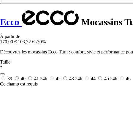
Ecco
Mocassins T
À partir de
170,00 €
103,32 €
-39%
Découvrez les mocassins Ecco Turn : confort, style et performance pour
Taille
*
39
40
41
24h
42
43
24h
44
45
24h
46
Ce champ est requis