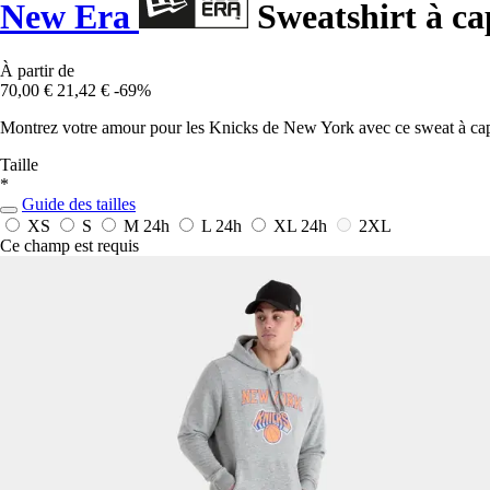
New Era
Sweatshirt à c
À partir de
70,00 €
21,42 €
-69%
Montrez votre amour pour les Knicks de New York avec ce sweat à ca
Taille
*
Guide des tailles
XS
S
M
24h
L
24h
XL
24h
2XL
Ce champ est requis