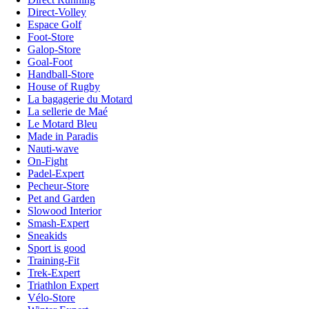
Direct-Volley
Espace Golf
Foot-Store
Galop-Store
Goal-Foot
Handball-Store
House of Rugby
La bagagerie du Motard
La sellerie de Maé
Le Motard Bleu
Made in Paradis
Nauti-wave
On-Fight
Padel-Expert
Pecheur-Store
Pet and Garden
Slowood Interior
Smash-Expert
Sneakids
Sport is good
Training-Fit
Trek-Expert
Triathlon Expert
Vélo-Store