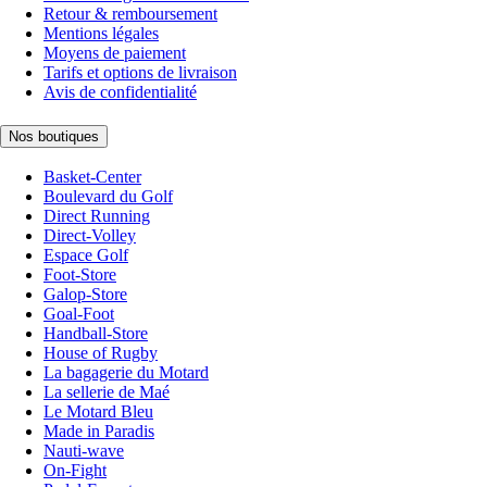
Retour & remboursement
Mentions légales
Moyens de paiement
Tarifs et options de livraison
Avis de confidentialité
Nos boutiques
Basket-Center
Boulevard du Golf
Direct Running
Direct-Volley
Espace Golf
Foot-Store
Galop-Store
Goal-Foot
Handball-Store
House of Rugby
La bagagerie du Motard
La sellerie de Maé
Le Motard Bleu
Made in Paradis
Nauti-wave
On-Fight