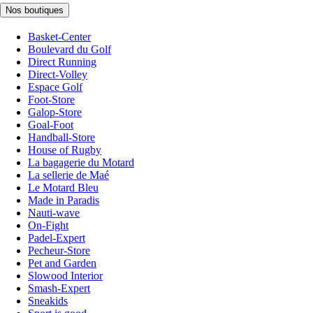
Nos boutiques
Basket-Center
Boulevard du Golf
Direct Running
Direct-Volley
Espace Golf
Foot-Store
Galop-Store
Goal-Foot
Handball-Store
House of Rugby
La bagagerie du Motard
La sellerie de Maé
Le Motard Bleu
Made in Paradis
Nauti-wave
On-Fight
Padel-Expert
Pecheur-Store
Pet and Garden
Slowood Interior
Smash-Expert
Sneakids