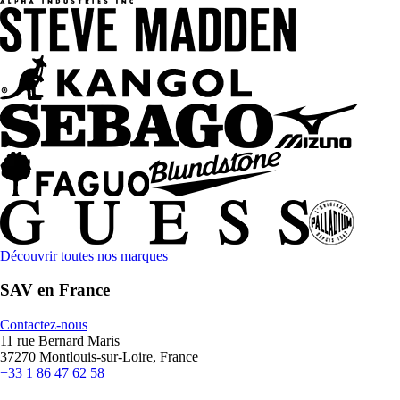
Découvrir toutes nos marques
SAV en France
Contactez-nous
11 rue Bernard Maris
37270 Montlouis-sur-Loire, France
+33 1 86 47 62 58