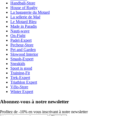
Handball-Store
House of Rugby
La bagagerie du Motard
La sellerie de Maé
Le Motard Bleu
Made in Paradis
Nauti-wave
On-Fight
Padel-Expert
Pecheur-Store
Pet and Garden
Slowood Interior
Smash-Expert
Sneakids
Sport is good
Training-Fit
Trek-Expert
Triathlon Expert
Vélo-Store
Winter Expert
Abonnez-vous à notre newsletter
Profitez de -10% en vous inscrivant à notre newsletter