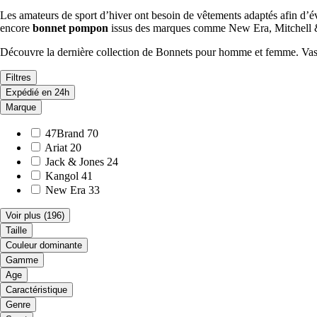
Les amateurs de sport d’hiver ont besoin de vêtements adaptés afin d’év
encore
bonnet pompon
issus des marques comme New Era, Mitchell &
Découvre la dernière collection de Bonnets pour homme et femme. Vaste ch
Filtres
Expédié en 24h
Marque
47Brand
70
Ariat
20
Jack & Jones
24
Kangol
41
New Era
33
Voir plus
(196)
Taille
Couleur dominante
Gamme
Age
Caractéristique
Genre