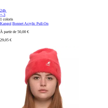
24h
+-3
1 coloris
Kangol
Bonnet Acrylic Pull-On
À partir de
50,00 €
29,05 €