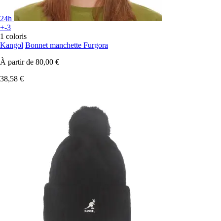
24h
+-3
1 coloris
Kangol
Bonnet manchette Furgora
À partir de
80,00 €
38,58 €