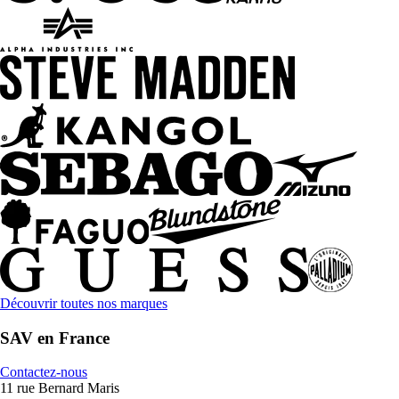
Découvrir toutes nos marques
SAV en France
Contactez-nous
11 rue Bernard Maris