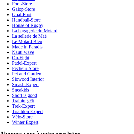
Foot-Store
Galop-Store
Goal-Foot
Handball-Store
House of Rugby
La bagagerie du Motard
La sellerie de Maé
Le Motard Bleu
Made in Paradis
Nauti-wave
On-Fight
Padel-Expert
Pecheur-Store
Pet and Garden
Slowood Interior
Smash-Expert
Sneakids
Sport is good
Training-Fit
Trek-Expert
Triathlon Expert
Vélo-Store
Winter Expert
Abonnez-vous à notre newsletter