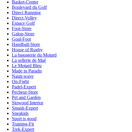
Basket-Center
Boulevard du Golf
Direct Running
Direct-Volley
Espace Golf
Foot-Store
Galop-Store
Goal-Foot
Handball-Store
House of Rugby
La bagagerie du Motard
La sellerie de Maé
Le Motard Bleu
Made in Paradis
Nauti-wave
On-Fight
Padel-Expert
Pecheur-Store
Pet and Garden
Slowood Interior
Smash-Expert
Sneakids
Sport is good
Training-Fit
Trek-Expert