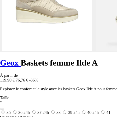
Geox
Baskets femme Ilde A
À partir de
119,90 €
76,76 €
-36%
Explorez le confort et le style avec les baskets Geox Ilde A pour femm
Taille
*
35
36
24h
37
24h
38
39
24h
40
24h
41