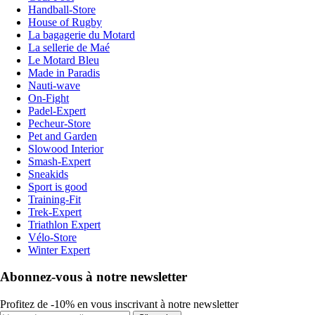
Handball-Store
House of Rugby
La bagagerie du Motard
La sellerie de Maé
Le Motard Bleu
Made in Paradis
Nauti-wave
On-Fight
Padel-Expert
Pecheur-Store
Pet and Garden
Slowood Interior
Smash-Expert
Sneakids
Sport is good
Training-Fit
Trek-Expert
Triathlon Expert
Vélo-Store
Winter Expert
Abonnez-vous à notre newsletter
Profitez de -10% en vous inscrivant à notre newsletter