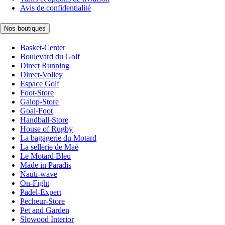
Avis de confidentialité
Nos boutiques
Basket-Center
Boulevard du Golf
Direct Running
Direct-Volley
Espace Golf
Foot-Store
Galop-Store
Goal-Foot
Handball-Store
House of Rugby
La bagagerie du Motard
La sellerie de Maé
Le Motard Bleu
Made in Paradis
Nauti-wave
On-Fight
Padel-Expert
Pecheur-Store
Pet and Garden
Slowood Interior