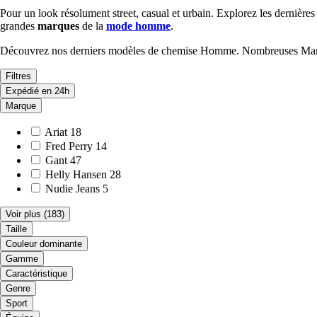
Pour un look résolument street, casual et urbain. Explorez les derniè
grandes
marques
de la
mode homme
.
Découvrez nos derniers modèles de chemise Homme. Nombreuses Marque
Filtres
Expédié en 24h
Marque
Ariat
18
Fred Perry
14
Gant
47
Helly Hansen
28
Nudie Jeans
5
Voir plus
(183)
Taille
Couleur dominante
Gamme
Caractéristique
Genre
Sport