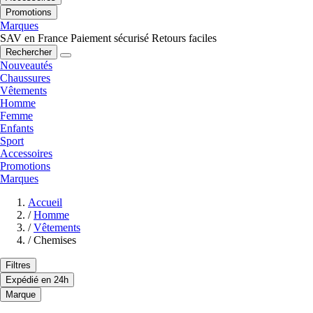
Promotions
Marques
SAV en France
Paiement sécurisé
Retours faciles
Rechercher
Nouveautés
Chaussures
Vêtements
Homme
Femme
Enfants
Sport
Accessoires
Promotions
Marques
Accueil
/
Homme
/
Vêtements
/
Chemises
Filtres
Expédié en 24h
Marque