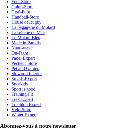
Foot-Store
Galop-Store
Goal-Foot
Handball-Store
House of Rugby
La bagagerie du Motard
La sellerie de Maé
Le Motard Bleu
Made in Paradis
Nauti-wave
On-Fight
Padel-Expert
Pecheur-Store
Pet and Garden
Slowood Interior
Smash-Expert
Sneakids
Sport is good
Training-Fit
Trek-Expert
Triathlon Expert
Vélo-Store
Winter Expert
Abonnez-vous à notre newsletter