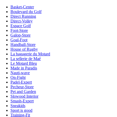
Basket-Center
Boulevard du Golf
Direct Running
Direct-Volley
Espace Golf
Foot-Store
Galop-Store
Goal-Foot
Handball-Store
House of Rugby
La bagagerie du Motard
La sellerie de Maé
Le Motard Bleu
Made in Paradis
Nauti-wave
On-Fight
Padel-Expert
Pecheur-Store
Pet and Garden
Slowood Interior
Smash-Expert
Sneakids
Sport is good
Training-Fit