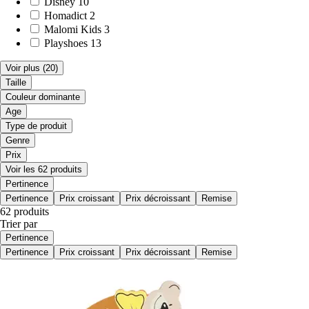
Disney
10
Homadict
2
Malomi Kids
3
Playshoes
13
Voir plus
(20)
Taille
Couleur dominante
Age
Type de produit
Genre
Prix
Voir les 62 produits
Pertinence
Pertinence
Prix croissant
Prix décroissant
Remise
62 produits
Trier par
Pertinence
Pertinence
Prix croissant
Prix décroissant
Remise