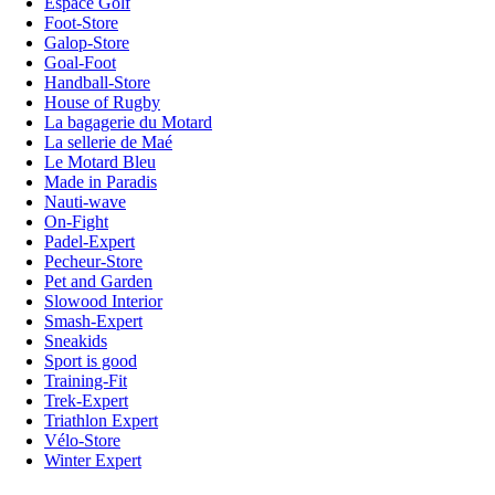
Espace Golf
Foot-Store
Galop-Store
Goal-Foot
Handball-Store
House of Rugby
La bagagerie du Motard
La sellerie de Maé
Le Motard Bleu
Made in Paradis
Nauti-wave
On-Fight
Padel-Expert
Pecheur-Store
Pet and Garden
Slowood Interior
Smash-Expert
Sneakids
Sport is good
Training-Fit
Trek-Expert
Triathlon Expert
Vélo-Store
Winter Expert