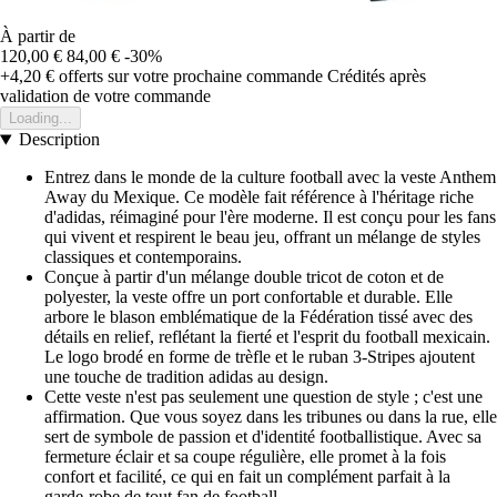
À partir de
120,00 €
84,00 €
-30%
+4,20 €
offerts sur votre prochaine commande
Crédités après
validation de votre commande
Loading...
Description
Entrez dans le monde de la culture football avec la veste Anthem
Away du Mexique. Ce modèle fait référence à l'héritage riche
d'adidas, réimaginé pour l'ère moderne. Il est conçu pour les fans
qui vivent et respirent le beau jeu, offrant un mélange de styles
classiques et contemporains.
Conçue à partir d'un mélange double tricot de coton et de
polyester, la veste offre un port confortable et durable. Elle
arbore le blason emblématique de la Fédération tissé avec des
détails en relief, reflétant la fierté et l'esprit du football mexicain.
Le logo brodé en forme de trèfle et le ruban 3-Stripes ajoutent
une touche de tradition adidas au design.
Cette veste n'est pas seulement une question de style ; c'est une
affirmation. Que vous soyez dans les tribunes ou dans la rue, elle
sert de symbole de passion et d'identité footballistique. Avec sa
fermeture éclair et sa coupe régulière, elle promet à la fois
confort et facilité, ce qui en fait un complément parfait à la
garde-robe de tout fan de football.