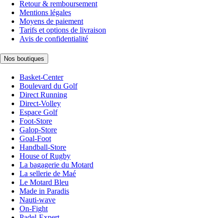
Retour & remboursement
Mentions légales
Moyens de paiement
Tarifs et options de livraison
Avis de confidentialité
Nos boutiques
Basket-Center
Boulevard du Golf
Direct Running
Direct-Volley
Espace Golf
Foot-Store
Galop-Store
Goal-Foot
Handball-Store
House of Rugby
La bagagerie du Motard
La sellerie de Maé
Le Motard Bleu
Made in Paradis
Nauti-wave
On-Fight
Padel-Expert