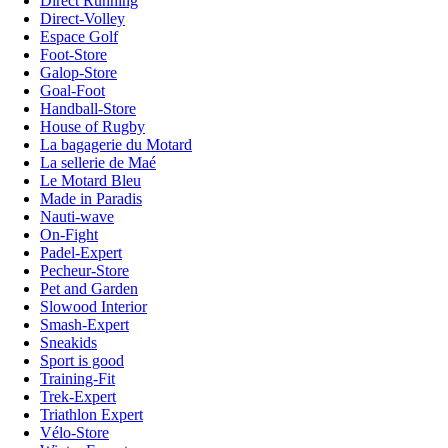
Direct Running
Direct-Volley
Espace Golf
Foot-Store
Galop-Store
Goal-Foot
Handball-Store
House of Rugby
La bagagerie du Motard
La sellerie de Maé
Le Motard Bleu
Made in Paradis
Nauti-wave
On-Fight
Padel-Expert
Pecheur-Store
Pet and Garden
Slowood Interior
Smash-Expert
Sneakids
Sport is good
Training-Fit
Trek-Expert
Triathlon Expert
Vélo-Store