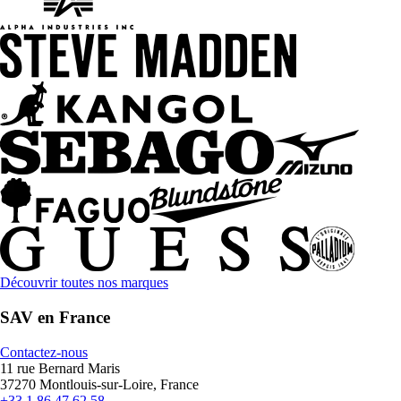
Découvrir toutes nos marques
SAV en France
Contactez-nous
11 rue Bernard Maris
37270 Montlouis-sur-Loire, France
+33 1 86 47 62 58