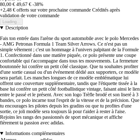
80,00 €
49,67 €
-38%
+2,48 €
offerts sur votre prochaine commande
Crédités après
validation de votre commande
Loading...
Description
Fais ton entrée dans l'arène du sport automobile avec le polo Mercedes
- AMG Petronas Formula 1 Team Silver Arrows. Ce n'est pas un
simple vêtement ; c'est un hommage à l'univers palpitant de la Formule
1. Confectionné dans une matière piquée, ce polo présente une coupe
confortable qui t'accompagne dans tous tes mouvements. La fermeture
boutonnée lui confère un petit côté classique. Que tu souhaites profiter
d'une sortie casual ou d'un événement dédié aux supporters, ce modèle
sera parfait. Les manches longues de ce modèle emblématique lui
offrent une couverture supplémentaire, tandis que l'étiquette tissée à la
base lui confère un petit côté footballistique vintage, faisant ainsi le lien
entre le passé et le présent. Avec son logo Trèfle brodé et son liseré à 3
bandes, ce polo incarne tout l'esprit de la vitesse et de la précision. Que
tu encourages les pilotes depuis les gradins ou que tu profites d'une
sortie, ce joli modèle sera toujours là pour t'aider à rester à l'aise.
Rejoins les rangs des passionnés de sport mécanique et affiche
fièrement ta passion avec adidas.
Informations complémentaires
Marque
adidas