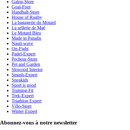
Galop-Store
Goal-Foot
Handball-Store
House of Rugby
La bagagerie du Motard
La sellerie de Maé
Le Motard Bleu
Made in Paradis
Nauti-wave
On-Fight
Padel-Expert
Pecheur-Store
Pet and Garden
Slowood Interior
Smash-Expert
Sneakids
Sport is good
Training-Fit
Trek-Expert
Triathlon Expert
Vélo-Store
Winter Expert
Abonnez-vous à notre newsletter