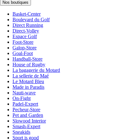
Nos boutiques
Basket-Center
Boulevard du Golf
Direct Running
Direct-Volley
Espace Golf
Foot-Store
Galop-Store
Goal-Foot
Handball-Store
House of Rugby
La bagagerie du Motard
La sellerie de Maé
Le Motard Bleu
Made in Paradis
Nauti-wave
On-Fight
Padel-Expert
Pecheur-Store
Pet and Garden
Slowood Interior
Smash-Expert
Sneakids
Sport is good