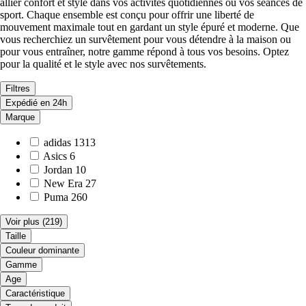
allier confort et style dans vos activités quotidiennes ou vos séances de
sport. Chaque ensemble est conçu pour offrir une liberté de
mouvement maximale tout en gardant un style épuré et moderne. Que
vous recherchiez un survêtement pour vous détendre à la maison ou
pour vous entraîner, notre gamme répond à tous vos besoins. Optez
pour la qualité et le style avec nos survêtements.
Filtres
Expédié en 24h
Marque
adidas
1313
Asics
6
Jordan
10
New Era
27
Puma
260
Voir plus
(219)
Taille
Couleur dominante
Gamme
Age
Caractéristique