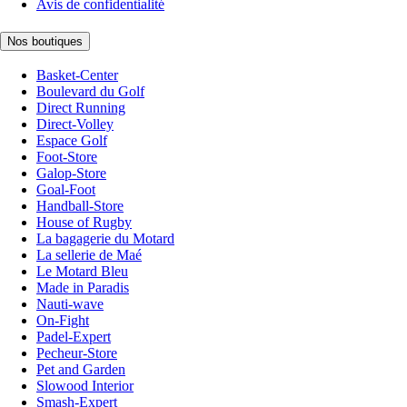
Avis de confidentialité
Nos boutiques
Basket-Center
Boulevard du Golf
Direct Running
Direct-Volley
Espace Golf
Foot-Store
Galop-Store
Goal-Foot
Handball-Store
House of Rugby
La bagagerie du Motard
La sellerie de Maé
Le Motard Bleu
Made in Paradis
Nauti-wave
On-Fight
Padel-Expert
Pecheur-Store
Pet and Garden
Slowood Interior
Smash-Expert