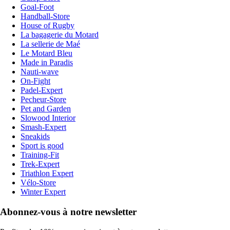
Goal-Foot
Handball-Store
House of Rugby
La bagagerie du Motard
La sellerie de Maé
Le Motard Bleu
Made in Paradis
Nauti-wave
On-Fight
Padel-Expert
Pecheur-Store
Pet and Garden
Slowood Interior
Smash-Expert
Sneakids
Sport is good
Training-Fit
Trek-Expert
Triathlon Expert
Vélo-Store
Winter Expert
Abonnez-vous à notre newsletter