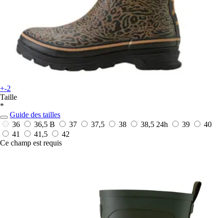
+-2
Taille
*
Guide des tailles
36
36,5 B
37
37,5
38
38,5
24h
39
40
41
41,5
42
Ce champ est requis