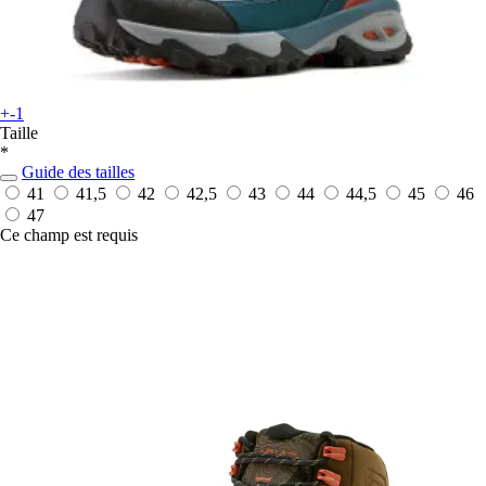
+-1
Taille
*
Guide des tailles
41
41,5
42
42,5
43
44
44,5
45
46
47
Ce champ est requis