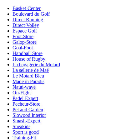
Basket-Center
Boulevard du Golf
Direct Running
Direct-Volley
Espace Golf
Foot-Store
Galop-Store
Goal-Foot
Handball-Store
House of Rugby
La bagagerie du Motard
La sellerie de Maé
Le Motard Bleu
Made in Paradis
Nauti-wave
On-Fight
Padel-Expert
Pecheur-Store
Pet and Garden
Slowood Interior
Smash-Expert
Sneakids
Sport is good
Training-Fit