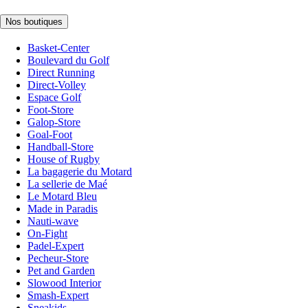
Nos boutiques
Basket-Center
Boulevard du Golf
Direct Running
Direct-Volley
Espace Golf
Foot-Store
Galop-Store
Goal-Foot
Handball-Store
House of Rugby
La bagagerie du Motard
La sellerie de Maé
Le Motard Bleu
Made in Paradis
Nauti-wave
On-Fight
Padel-Expert
Pecheur-Store
Pet and Garden
Slowood Interior
Smash-Expert
Sneakids