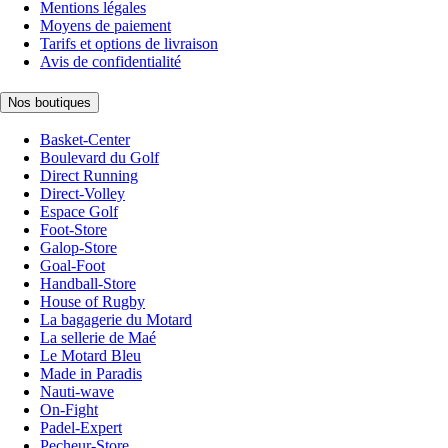
Mentions légales
Moyens de paiement
Tarifs et options de livraison
Avis de confidentialité
Nos boutiques
Basket-Center
Boulevard du Golf
Direct Running
Direct-Volley
Espace Golf
Foot-Store
Galop-Store
Goal-Foot
Handball-Store
House of Rugby
La bagagerie du Motard
La sellerie de Maé
Le Motard Bleu
Made in Paradis
Nauti-wave
On-Fight
Padel-Expert
Pecheur-Store