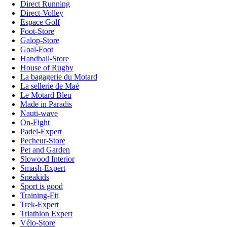
Direct Running
Direct-Volley
Espace Golf
Foot-Store
Galop-Store
Goal-Foot
Handball-Store
House of Rugby
La bagagerie du Motard
La sellerie de Maé
Le Motard Bleu
Made in Paradis
Nauti-wave
On-Fight
Padel-Expert
Pecheur-Store
Pet and Garden
Slowood Interior
Smash-Expert
Sneakids
Sport is good
Training-Fit
Trek-Expert
Triathlon Expert
Vélo-Store