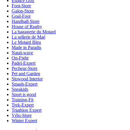
Espace Golf
Foot-Store
Galop-Store
Goal-Foot
Handball-Store
House of Rugby
La bagagerie du Motard
La sellerie de Maé
Le Motard Bleu
Made in Paradis
Nauti-wave
On-Fight
Padel-Expert
Pecheur-Store
Pet and Garden
Slowood Interior
Smash-Expert
Sneakids
Sport is good
Training-Fit
Trek-Expert
Triathlon Expert
Vélo-Store
Winter Expert