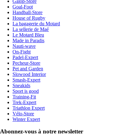
Galop-Store
Goal-Foot
Handball-Store
House of Rugby
La bagagerie du Motard
La sellerie de Maé
Le Motard Bleu
Made in Paradis
Nauti-wave
On-Fight
Padel-Expert
Pecheur-Store
Pet and Garden
Slowood Interior
Smash-Expert
Sneakids
Sport is good
Training-Fit
Trek-Expert
Triathlon Expert
Vélo-Store
Winter Expert
Abonnez-vous à notre newsletter