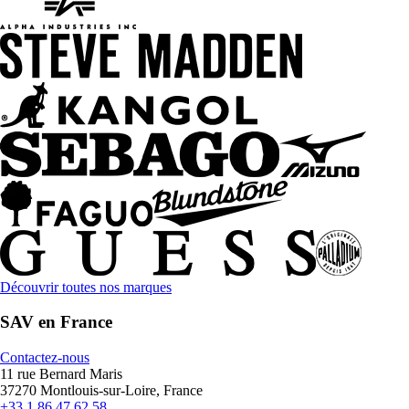
Découvrir toutes nos marques
SAV en France
Contactez-nous
11 rue Bernard Maris
37270 Montlouis-sur-Loire, France
+33 1 86 47 62 58