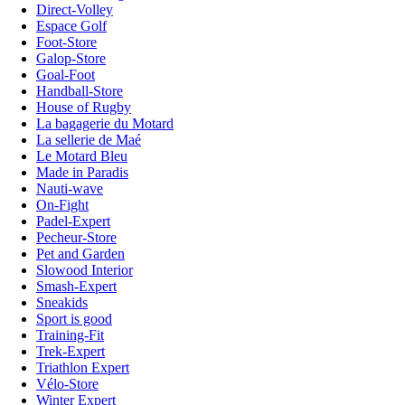
Direct-Volley
Espace Golf
Foot-Store
Galop-Store
Goal-Foot
Handball-Store
House of Rugby
La bagagerie du Motard
La sellerie de Maé
Le Motard Bleu
Made in Paradis
Nauti-wave
On-Fight
Padel-Expert
Pecheur-Store
Pet and Garden
Slowood Interior
Smash-Expert
Sneakids
Sport is good
Training-Fit
Trek-Expert
Triathlon Expert
Vélo-Store
Winter Expert