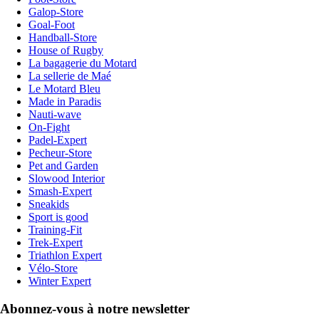
Galop-Store
Goal-Foot
Handball-Store
House of Rugby
La bagagerie du Motard
La sellerie de Maé
Le Motard Bleu
Made in Paradis
Nauti-wave
On-Fight
Padel-Expert
Pecheur-Store
Pet and Garden
Slowood Interior
Smash-Expert
Sneakids
Sport is good
Training-Fit
Trek-Expert
Triathlon Expert
Vélo-Store
Winter Expert
Abonnez-vous à notre newsletter