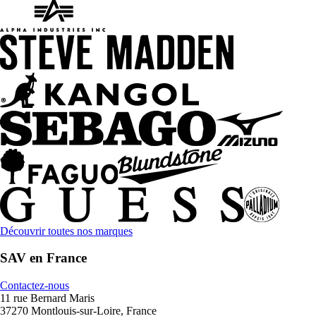
Découvrir toutes nos marques
SAV en France
Contactez-nous
11 rue Bernard Maris
37270 Montlouis-sur-Loire, France