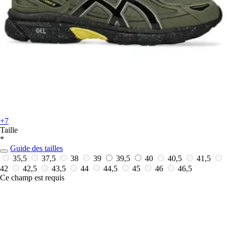
+7
Taille
*
Guide des tailles
35,5
37,5
38
39
39,5
40
40,5
41,5
42
42,5
43,5
44
44,5
45
46
46,5
Ce champ est requis