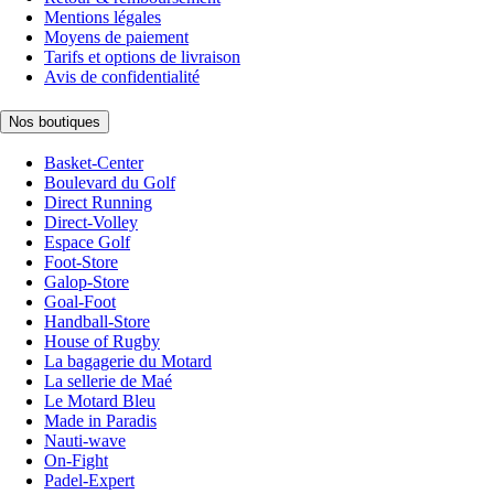
Mentions légales
Moyens de paiement
Tarifs et options de livraison
Avis de confidentialité
Nos boutiques
Basket-Center
Boulevard du Golf
Direct Running
Direct-Volley
Espace Golf
Foot-Store
Galop-Store
Goal-Foot
Handball-Store
House of Rugby
La bagagerie du Motard
La sellerie de Maé
Le Motard Bleu
Made in Paradis
Nauti-wave
On-Fight
Padel-Expert