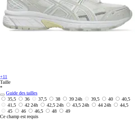
+11
Taille
*
Guide des tailles
35,5
36
37,5
38
39
24h
39,5
40
40,5
41,5
42
24h
42,5
24h
43,5
24h
44
24h
44,5
45
46
46,5
48
49
Ce champ est requis