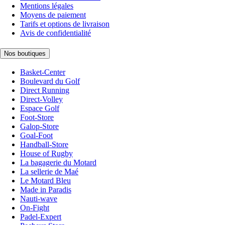
Mentions légales
Moyens de paiement
Tarifs et options de livraison
Avis de confidentialité
Nos boutiques
Basket-Center
Boulevard du Golf
Direct Running
Direct-Volley
Espace Golf
Foot-Store
Galop-Store
Goal-Foot
Handball-Store
House of Rugby
La bagagerie du Motard
La sellerie de Maé
Le Motard Bleu
Made in Paradis
Nauti-wave
On-Fight
Padel-Expert