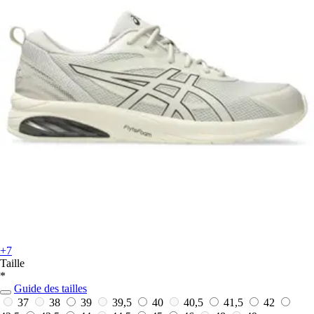
+7
Taille
*
Guide des tailles
37
38
39
39,5
40
40,5
41,5
42