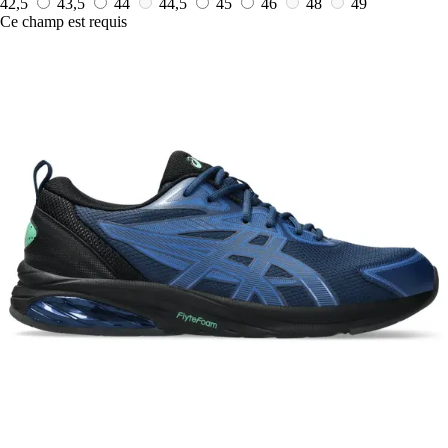
42,5
43,5
44
44,5
45
46
48
49
Ce champ est requis