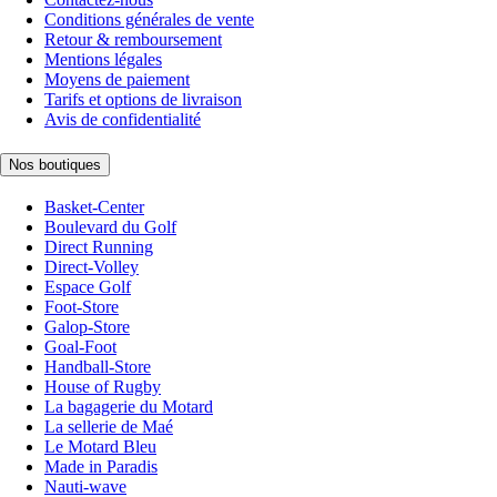
Conditions générales de vente
Retour & remboursement
Mentions légales
Moyens de paiement
Tarifs et options de livraison
Avis de confidentialité
Nos boutiques
Basket-Center
Boulevard du Golf
Direct Running
Direct-Volley
Espace Golf
Foot-Store
Galop-Store
Goal-Foot
Handball-Store
House of Rugby
La bagagerie du Motard
La sellerie de Maé
Le Motard Bleu
Made in Paradis
Nauti-wave