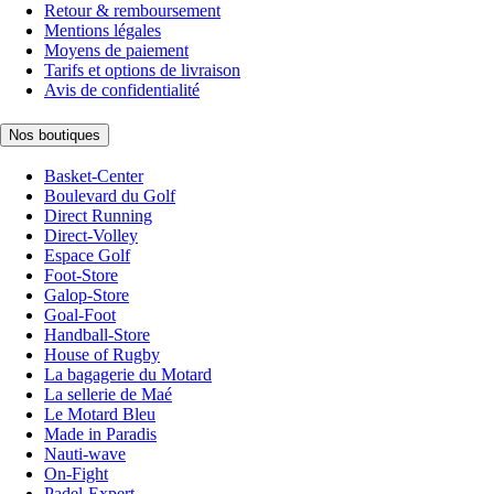
Retour & remboursement
Mentions légales
Moyens de paiement
Tarifs et options de livraison
Avis de confidentialité
Nos boutiques
Basket-Center
Boulevard du Golf
Direct Running
Direct-Volley
Espace Golf
Foot-Store
Galop-Store
Goal-Foot
Handball-Store
House of Rugby
La bagagerie du Motard
La sellerie de Maé
Le Motard Bleu
Made in Paradis
Nauti-wave
On-Fight
Padel-Expert