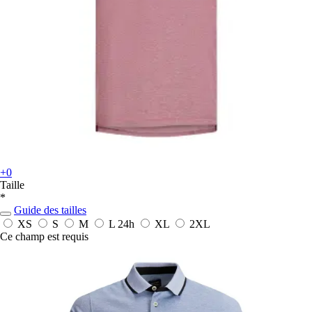
+0
Taille
*
Guide des tailles
XS
S
M
L
24h
XL
2XL
Ce champ est requis