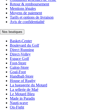
Retour & remboursement
Mentions légales
Moyens de paiement
Tarifs et options de livraison
Avis de confidentialité
Nos boutiques
Basket-Center
Boulevard du Golf
Direct Running
Direct-Volley
Espace Golf
Foot-Store
Galop-Store
Goal-Foot
Handball-Store
House of Rugby
La bagagerie du Motard
La sellerie de Maé
Le Motard Bleu
Made in Paradis
Nauti-wave
On-Fight